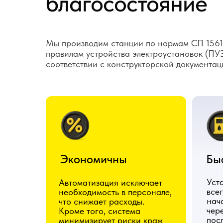
благосостояние
Мы производим станции по нормам СП 1561
правилам устройства электроустановок (ПУЭ
соответствии с конструкторской документац
Экономичны
Бы
Уст
Автоматизация исключает
всег
необходимость в персонале,
нач
что снижает расходы.
чер
Кроме того, система
посл
минимизирует риски краж