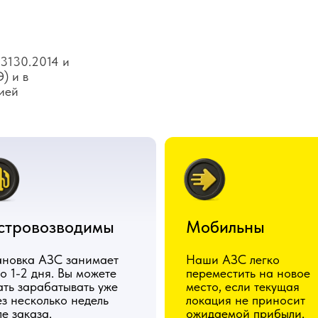
3130.2014 и
) и в
ией
стровозводимы
Мобильны
ановка АЗС занимает
Наши АЗС легко
о 1-2 дня. Вы можете
переместить на новое
ать зарабатывать уже
место, если текущая
ез несколько недель
локация не приносит
е заказа.
ожидаемой прибыли.