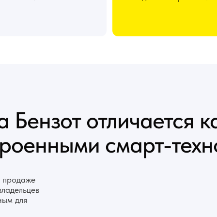
 Бензот отличается к
троенными смарт-тех
о продаже
владельцев
ным для