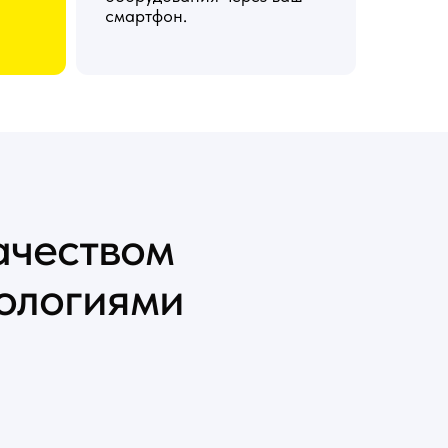
смартфон.
ачеством
нологиями