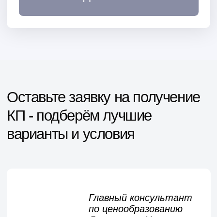
Автоматизация исключает
необходимость в персонале, что
снижает расходы. Кроме того,
система минимизирует риски краж
топлива.
Дистанционный контроль
Управляйте своей АЗС из любой
точки мира: отслеживайте продажи
и работу оборудования через ваш
смартфон.