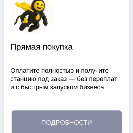
Стоимость наших
автоматизированных АЗС в 5 раз
ниже, чем строительство
стационарных заправок.
Скорость установки АЗС
Установка АЗС занимает всего 1-2
дня. Вы можете начать
зарабатывать уже через несколько
недель после заказа.