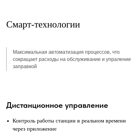
Смарт-технологии
Максимальная автоматизация процессов, что
сокращает расходы на обслуживание и упраление
заправкой
Прямая покупка
Дистанционное управление
Оплатите полностью и получите
станцию под заказ — без переплат
Контроль работы станции в реальном времени
и с быстрым запуском бизнеса.
через приложение