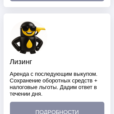
Мобильность и лёгкость
установки
Наши АЗС легко переместить на
новое место, если текущая локация
не приносит ожидаемой прибыли.
Экономичность и
окупаемость