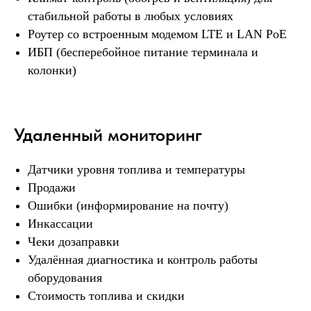
стабильной работы в любых условиях
Роутер со встроенным модемом LTE и LAN PoE
ИБП (бесперебойное питание терминала и
Оставьте заявку на получение
колонки)
КП - подберём лучшие
варианты и условия
Удаленный мониторинг
Главный консультант
Датчики уровня топлива и температуры
по ценообразованию
Димитрова Наталия
Продажи
Ошибки (информирование на почту)
ПОДСКАЖЕМ ИДЕАЛЬНУЮ ЛОКАЦИЮ
Инкассации
Чеки дозаправки
ПОМОЖЕМ ИЗБЕЖАТЬ ОШИБОК
Удалённая диагностика и контроль работы
ЕСТЬ ЛИЗИНГ
оборудования
Стоимость топлива и скидки
Звоните, уже на связи