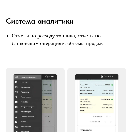
+7 951 256 99 49
Система аналитики
Почту разбираю сразу
mail@benzot.ru
Отчеты по расходу топлива, отчеты по
банковским операциям, объемы продаж
Написать в Telegram
Написать в Max
Получите подробное КП от
нашего эксперта по
ценообразованию