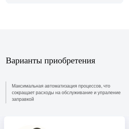
Собственное производтво
и ПО
Мы полностью контролируем
процесс создания АЗС: от
проектирования до программного
обеспечения.
Варианты приобретения
Максимальная автоматизация процессов, что
сокращает расходы на обслуживание и упраление
заправкой
Обсудить АЗС
Доступность приобретения