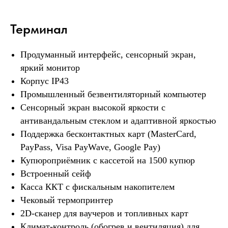
ПОДРОБНОСТИ
Терминал
Продуманный интерфейс, сенсорный экран,
яркий монитор
Корпус IP43
Промышленный безвентиляторный компьютер
Сенсорный экран высокой яркости с
Лизинг
антивандальным стеклом и адаптивной яркостью
Поддержка бесконтактных карт (MasterCard,
Аренда с последующим выкупом.
PayPass, Visa PayWave, Google Pay)
Сохранение оборотных средств +
налоговые льготы. Дадим ответ в
Купюроприёмник с кассетой на 1500 купюр
течении дня.
Встроенный сейф
Касса ККТ с фискальным накопителем
ПОДРОБНОСТИ
Чековый термопринтер
2D-сканер для ваучеров и топливных карт
Климат-контроль (обогрев и вентиляция) для