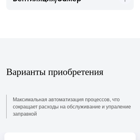
Собственное производтво
и ПО
Мы полностью контролируем
процесс создания АЗС: от
проектирования до программного
обеспечения.
Варианты приобретения
Максимальная автоматизация процессов, что
сокращает расходы на обслуживание и упраление
Обсудить АЗС
заправкой
Доступность приобретения