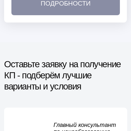
Автоматизация исключает
необходимость в персонале, что
снижает расходы. Кроме того,
система минимизирует риски краж
топлива.
Дистанционный контроль
Управляйте своей АЗС из любой
точки мира: отслеживайте продажи
и работу оборудования через ваш
смартфон.