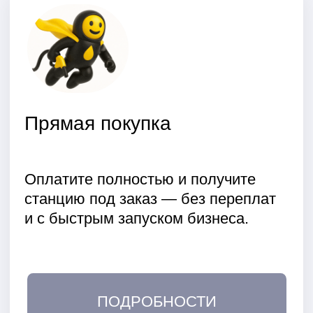
Стоимость наших
автоматизированных АЗС в 5 раз
ниже, чем строительство
стационарных заправок.
Скорость установки АЗС
Установка АЗС занимает всего 1-2
дня. Вы можете начать
зарабатывать уже через несколько
недель после заказа.