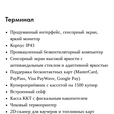
ПОДРОБНОСТИ
Терминал
Продуманный интерфейс, сенсорный экран,
яркий монитор
Корпус IP43
Промышленный безвентиляторный компьютер
Сенсорный экран высокой яркости с
Лизинг
антивандальным стеклом и адаптивной яркостью
Поддержка бесконтактных карт (MasterCard,
Аренда с последующим выкупом.
Сохранение оборотных средств +
PayPass, Visa PayWave, Google Pay)
налоговые льготы. Дадим ответ в
Купюроприёмник с кассетой на 1500 купюр
течении дня.
Встроенный сейф
Касса ККТ с фискальным накопителем
ПОДРОБНОСТИ
Чековый термопринтер
2D-сканер для ваучеров и топливных карт