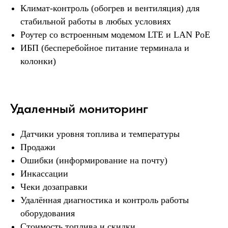
Климат-контроль (обогрев и вентиляция) для
стабильной работы в любых условиях
Роутер со встроенным модемом LTE и LAN PoE
Оставьте заявку на получение
ИБП (бесперебойное питание терминала и
КП - подберём лучшие
колонки)
варианты и условия
Удаленный мониторинг
Главный консультант
по ценообразованию
Датчики уровня топлива и температуры
Димитрова Наталия
Продажи
Ошибки (информирование на почту)
ПОДСКАЖЕМ ИДЕАЛЬНУЮ ЛОКАЦИЮ
Инкассации
ПОМОЖЕМ ИЗБЕЖАТЬ ОШИБОК
Чеки дозаправки
ЕСТЬ ЛИЗИНГ
Удалённая диагностика и контроль работы
оборудования
Стоимость топлива и скидки
Звоните, уже на связи