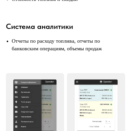
+7 951 256 99 49
Почту разбираю сразу
Система аналитики
mail@benzot.ru
Отчеты по расходу топлива, отчеты по
банковским операциям, объемы продаж
Написать в Telegram
Написать в Max
Получите подробное КП от
нашего эксперта по
ценообразованию