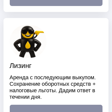
Мобильность и лёгкость
установки
Наши АЗС легко переместить на
новое место, если текущая локация
не приносит ожидаемой прибыли.
Экономичность и
окупаемость